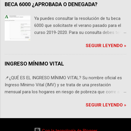
donde debes consultarla, si por el contrario
BECA 6000 ¿APROBADA O DENEGADA?
estas cursando estudios no universitarios de
cualquier nivel educativo, tu beca será
Ya puedes consultar la resolución de tu beca
gestionada directamente por la Consejería de
6000 que solicitaste el verano pasado para el
Educación en Andalucía y debes consultarla en
curso 2019-2020. Para su consulta debes tener
su propia web. RECUERDA!! que debes tener a
cerca el DNI del solicitante y el localizador o
mano los datos de la solicitud para consultar el
SEGUIR LEYENDO »
número de solicitud. Recuerda que este último
estado de tu Beca. Para consultar estudios
debes tenerlo en la solicitud que se generó
Universitarios CONSULTA AQUÍ TU BECA Para
cuando solicitaste la beca. Si no tienes el
INGRESO MÍNIMO VITAL
consultar estudios No Universitarios
localizador, puedes recuperarlo en la misma
CONSULTA AQUÍ TU BECA El localizador o
página de consulta, pinchando sobre el enlace
📌¿QUÉ ES EL INGRESO MÍNIMO VITAL? Su nombre oficial es
número de solicitud puede encontrarlo en la
que está al final. Puedes hacer la consulta en el
Ingreso Mínimo Vital (IMV) y se trata de una prestación
parte superior de la solicitud.
portal de la Junta de Andalucía. Te lo dejamos a
mensual para los hogares en riesgo de pobreza que corre a
continuación. CONSULTA TU BECA 6000
cargo de la Seguridad Social . El Ministerio aclara que la medida
SEGUIR LEYENDO »
"se suma a nuestro sistema de protección social y no será una
medida transitoria". El IMV cubrirá la diferencia entre los
ingresos familiares (incluidos salarios) y el umbral fijado para
ese tipo de hogar denominado "renta garantizada". Aquí tienes
Con la tecnología de Blogger