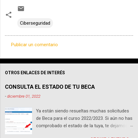
Ciberseguridad
Publicar un comentario
C
o
m
OTROS ENLACES DE INTERÉS
e
n
CONSULTA EL ESTADO DE TU BECA
t
-
diciembre 01, 2022
a
Ya están siendo resueltas muchas solicitudes
r
de Beca para el curso 2022/2023. Si aún no has
i
comprobado el estado de la tuya, te dejamos
o
los enlaces pertinentes. Ten en cuenta que si
s