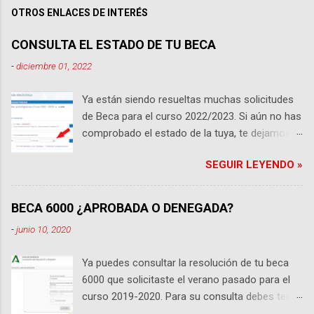
OTROS ENLACES DE INTERÉS
CONSULTA EL ESTADO DE TU BECA
-
diciembre 01, 2022
Ya están siendo resueltas muchas solicitudes
de Beca para el curso 2022/2023. Si aún no has
comprobado el estado de la tuya, te dejamos
los enlaces pertinentes. Ten en cuenta que si
SEGUIR LEYENDO »
eres universitario , tu beca será gestionada por
el Ministerio de Educación y será en su web
donde debes consultarla, si por el contrario
BECA 6000 ¿APROBADA O DENEGADA?
estas cursando estudios no universitarios de
-
junio 10, 2020
cualquier nivel educativo, tu beca será
gestionada directamente por la Consejería de
Ya puedes consultar la resolución de tu beca
Educación en Andalucía y debes consultarla en
6000 que solicitaste el verano pasado para el
su propia web. RECUERDA!! que debes tener a
curso 2019-2020. Para su consulta debes tener
mano los datos de la solicitud para consultar el
cerca el DNI del solicitante y el localizador o