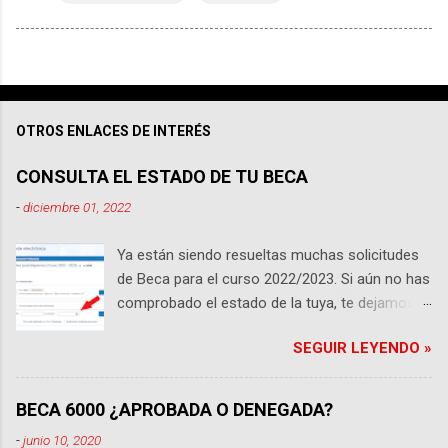
OTROS ENLACES DE INTERÉS
CONSULTA EL ESTADO DE TU BECA
-
diciembre 01, 2022
Ya están siendo resueltas muchas solicitudes
de Beca para el curso 2022/2023. Si aún no has
comprobado el estado de la tuya, te dejamos
los enlaces pertinentes. Ten en cuenta que si
SEGUIR LEYENDO »
eres universitario , tu beca será gestionada por
el Ministerio de Educación y será en su web
donde debes consultarla, si por el contrario
BECA 6000 ¿APROBADA O DENEGADA?
estas cursando estudios no universitarios de
-
junio 10, 2020
cualquier nivel educativo, tu beca será