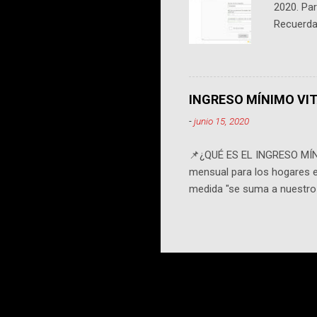
2020. Par
Recuerda 
tienes el
está al f
continua
INGRESO MÍNIMO VI
-
junio 15, 2020
📌¿QUÉ ES EL INGRESO MÍNIM
mensual para los hogares en
medida "se suma a nuestro s
entre los ingresos familiare
Aquí tienes el enlace para
¿QUÉ DOCUMENTACIÓN ME VAN 
Documento donde se refleje 
y todos los integrantes de 
ello, si no dispone de impre.