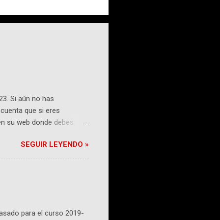
23. Si aún no has
 cuenta que si eres
á en su web donde debes
ualquier nivel educativo, tu
SEGUIR LEYENDO »
cía y debes consultarla en
para consultar el estado de
ra consultar estudios No
puede encontrarlo en la
pasado para el curso 2019-