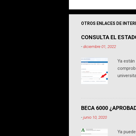
OTROS ENLACES DE INTER
CONSULTA EL ESTAD
-
diciembre 01, 2022
Ya están
comprobad
universit
consultar
beca ser
su propia
tu Beca.
BECA 6000 ¿APROBA
Universi
-
junio 10, 2020
parte supe
Ya puedes